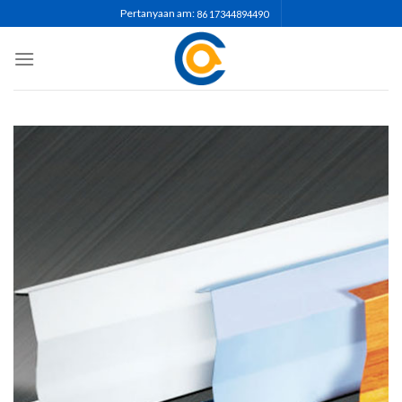
Pertanyaan am:
86 17344894490